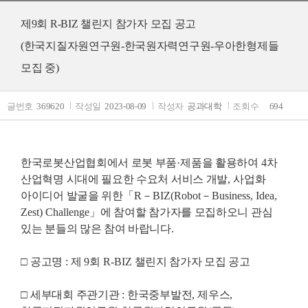
제9회 R-BIZ 챌린지 참가자 모집 공고
(한국지질자원연구원-한국원자력연구원-우아한형제들
모집 중)
글번호
369620
작성일
2023-08-09
작성자
공과대학
조회수
694
한국로봇산업협회에서 로봇 부품
·
제품을 활용하여
4
차
산업혁명 시대에 필요한 수요처 서비스 개발
,
사업화
아이디어 발굴을 위한
「
R
－
BIZ(Robot
－
Business, Idea,
Zest) Challenge
」
에 참여할 참가자를 모집하오니 관심
있는 분들의 많은 참여 바랍니다
.
□
공고명
:
제
9
회
R-BIZ
챌린지 참가자 모집 공고
□
세부대회 주관기관
:
한국중부발전
,
제우스
,