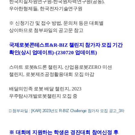
한국지질자원연구원
-
한국원자력연구원
(
공동
),
우아한형제들
,
한국전자기술연구원
※
신청기간 및 접수 방법
,
문의처 등은 대회별
상이하므로 첨부파일의 공고문 참고
국제로봇콘테스트
&R-BIZ
챌린지 참가자 모집 기간
확인
(
상시 업데이트
)-
(230720
업데이트
)
스마트 로봇
&
드론 챌린지
,
산업용로봇
ZERO
미션
챌린지
,
로봇제조공정활용대회 모집 마감
배달의민족 로봇 배달 챌린지
, 2023
우주탐사개발로봇챌린지 모집 중
□ 첨부파일
:
[KAR] 2023년도 R-BIZ Challenge 참가자 모집 공고_3차
※
대회에 지원하는 학생은 경진대회 참여신정 후