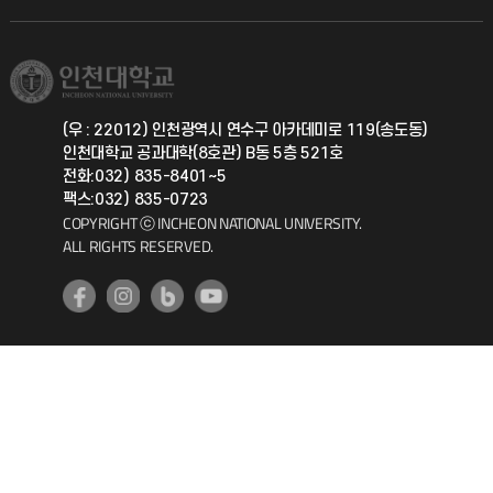
직원채용
학생서비스 지킴이
소비자생활협동조합
국제교류과
취업정보(학생)
총동문회
국제지원과
(우 : 22012) 인천광역시 연수구 아카데미로 119(송도동)
인천대학교 공과대학(8호관) B동 5층 521호
공자아카데미
전화:032) 835-8401~5
팩스:032) 835-0723
기초교육원
COPYRIGHT ⓒ INCHEON NATIONAL UNIVERSITY.
ALL RIGHTS RESERVED.
공학교육혁신센터
대학생활상담센터
사회봉사센터
생활원