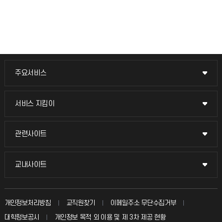
주요서비스
주요서비스
교무회의방송
서비스 지킴이
서비스 지킴이
교수채용
묻고 답하기
관련사이트
관련사이트
시설예약
불친절신고
국방헬프콜
교내사이트
교내사이트
인터넷증명
자주 묻는 질문(FAQ)
발전기금
교수회
입학안내
개인정보처리방침
교직원찾기
이메일주소 무단수집거부
칭찬마당
산학협력단
교육혁신본부
대학정보공시
개인정보 목적 외 이용 및 제 3차 제공 현황