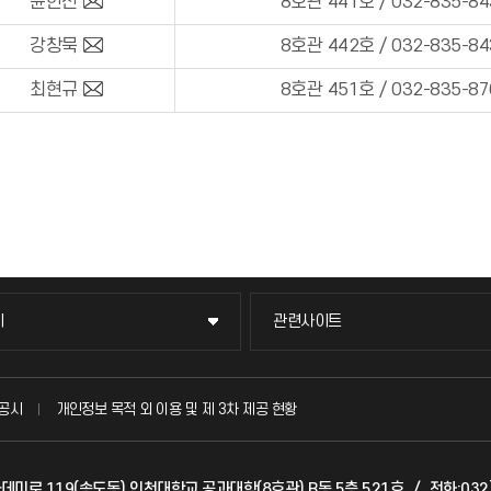
윤한신
8호관 441호 / 032-835-84
강창묵
8호관 442호 / 032-835-84
최현규
8호관 451호 / 032-835-87
이
관련사이트
이
관련사이트
국방헬프콜
공시
개인정보 목적 외 이용 및 제 3차 제공 현황
발전기금
아카데미로 119(송도동) 인천대학교 공과대학(8호관) B동 5층 521호
/
전화:032