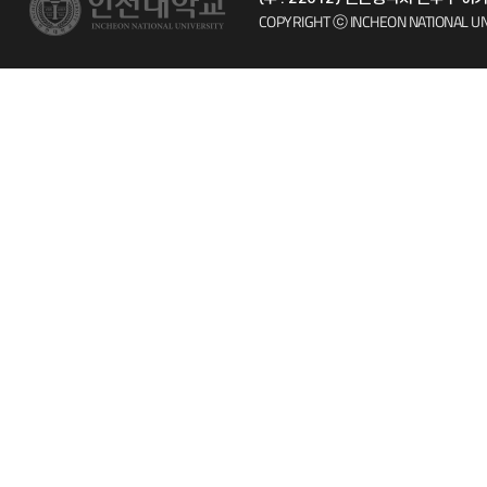
시설예약
자주 묻는 질문
COPYRIGHT ⓒ INCHEON NATIONAL UN
인터넷증명
칭찬마당
입학안내
학생서비스 
직원채용
취업정보(학생)