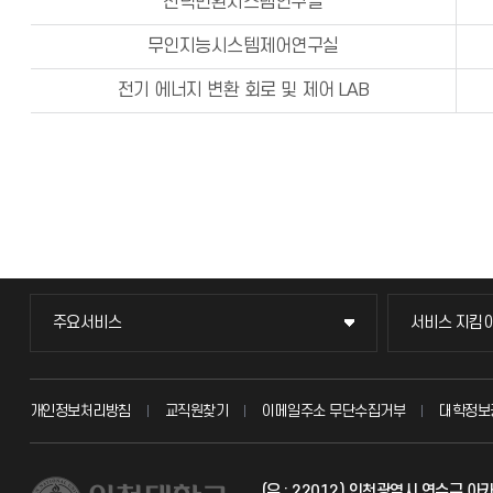
전력변환시스템연구실
무인지능시스템제어연구실
전기 에너지 변환 회로 및 제어 LAB
주요서비스
서비스 지킴
주요서비스
서비스 지킴
교무회의방송
묻고 답하기
개인정보처리방침
교직원찾기
이메일주소 무단수집거부
대학정보
교수채용
불친절신고
(우 : 22012) 인천광역시 연수구 