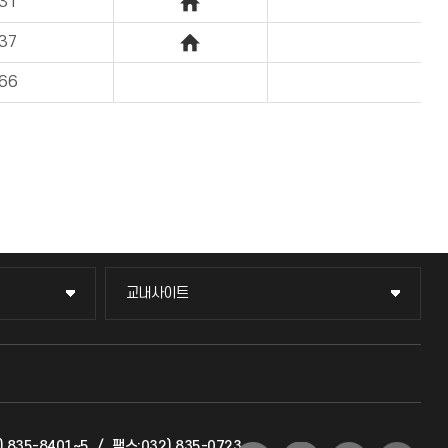
31
37
66
교내사이트
교내사이트
교수회
교육혁신본부
) 835-8401~5
/
팩스:032) 835-0723