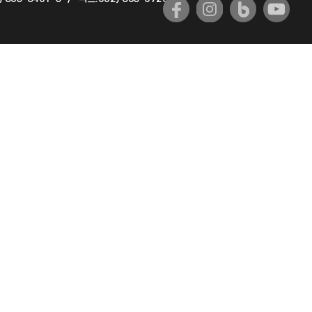
국제교류과
국제지원과
공자아카데미
기초교육원
공학교육혁신센터
대학생활상담센터
사회봉사센터
생활원
원격지원