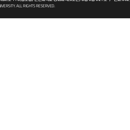
(FAQ)
산학협력단
IVERSITY.
ALL RIGHTS RESERVED.
소비자생활협동조합
지킴이
총동문회